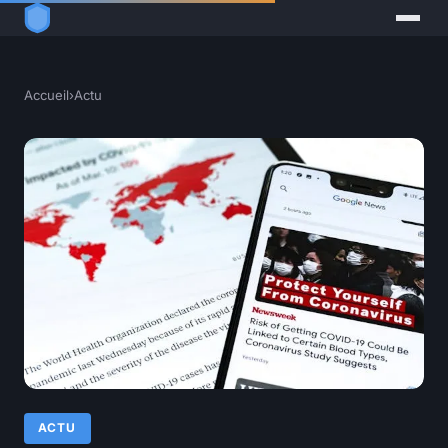
Accueil
›
Actu
ACTU