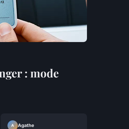
anger : mode
Agathe
A