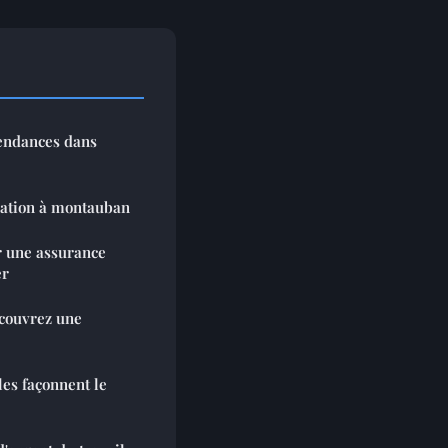
tendances dans
vation à montauban
r une assurance
er
écouvrez une
es façonnent le