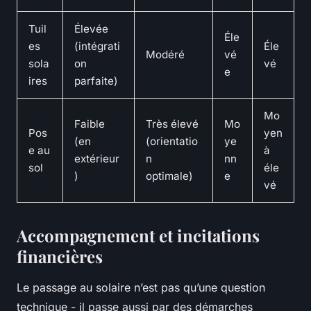
Tuil
Élevée
Éle
es
(intégrati
Éle
Modéré
vé
sola
on
vé
e
ires
parfaite)
Mo
Faible
Très élevé
Mo
Pos
yen
(en
(orientatio
ye
e au
à
extérieur
n
nn
sol
éle
)
optimale)
e
vé
Accompagnement et incitations
financières
Le passage au solaire n’est pas qu’une question
technique - il passe aussi par des démarches