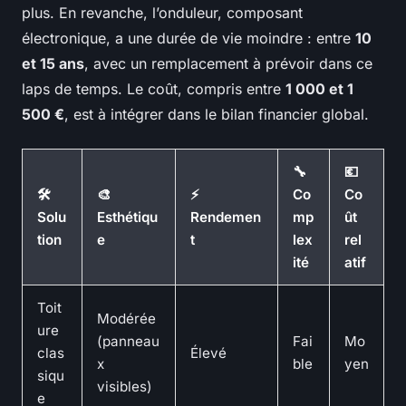
plus. En revanche, l’onduleur, composant
électronique, a une durée de vie moindre : entre
10
et 15 ans
, avec un remplacement à prévoir dans ce
laps de temps. Le coût, compris entre
1 000 et 1
500 €
, est à intégrer dans le bilan financier global.
🔧
💶
🛠️
🎨
⚡
Co
Co
Solu
Esthétiqu
Rendemen
mp
ût
tion
e
t
lex
rel
ité
atif
Toit
Modérée
ure
(panneau
Fai
Mo
clas
Élevé
x
ble
yen
siqu
visibles)
e